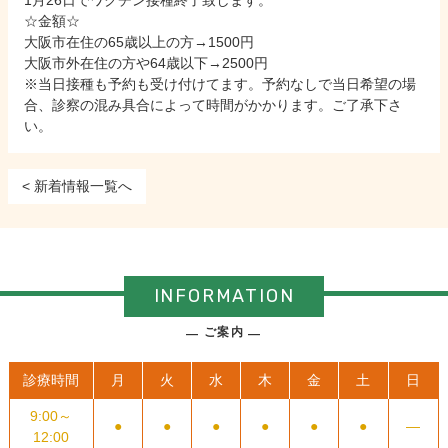
1月26日でワクチン接種終了致します。
☆金額☆
大阪市在住の65歳以上の方→1500円
大阪市外在住の方や64歳以下→2500円
※当日接種も予約も受け付けてます。予約なしで当日希望の場
合、診察の混み具合によって時間がかかります。ご了承下さ
い。
< 新着情報一覧へ
INFORMATION
ご案内
診療時間
月
火
水
木
金
土
日
9:00～
●
●
●
●
●
●
―
12:00