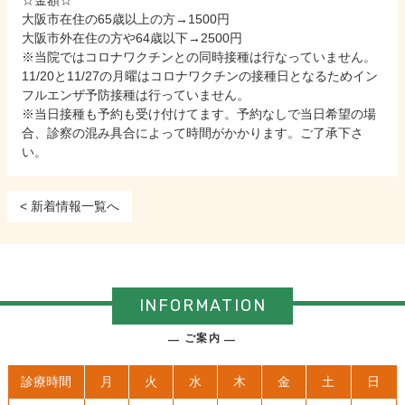
☆金額☆
大阪市在住の65歳以上の方→1500円
大阪市外在住の方や64歳以下→2500円
※当院ではコロナワクチンとの同時接種は行なっていません。
11/20と11/27の月曜はコロナワクチンの接種日となるためイン
フルエンザ予防接種は行っていません。
※当日接種も予約も受け付けてます。予約なしで当日希望の場
合、診察の混み具合によって時間がかかります。ご了承下さ
い。
< 新着情報一覧へ
INFORMATION
ご案内
診療時間
月
火
水
木
金
土
日