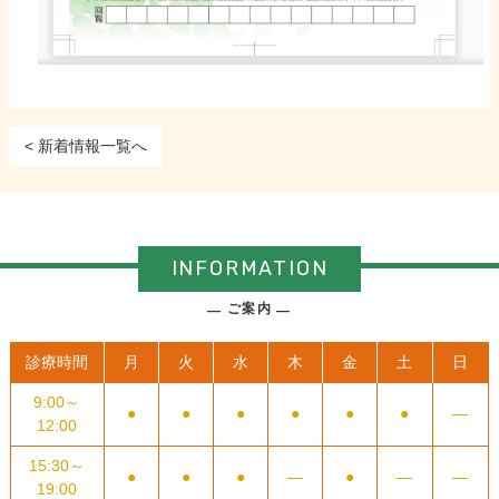
< 新着情報一覧へ
INFORMATION
ご案内
診療時間
月
火
水
木
金
土
日
9:00～
●
●
●
●
●
●
―
12:00
15:30～
●
●
●
―
●
―
―
19:00