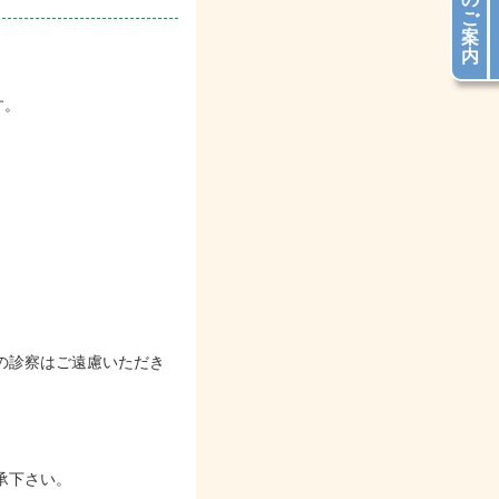
ご
案
内
す。
。
の診察はご遠慮いただき
承下さい。