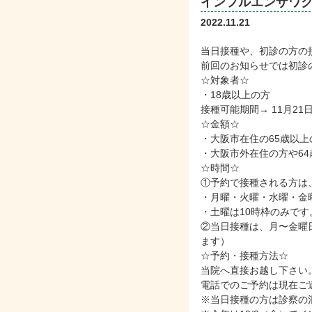
インフルエンザワ
2022.11.21
当日接種や、初診の方の
前回のお知らせでは初診の
☆対象者☆
・18歳以上の方
接種可能期間→ 11月21日
☆金額☆
・大阪市在住の65歳以
・大阪市外在住の方や64歳
☆時間☆
①予約で接種される方は
・月曜・火曜・水曜・金曜
・土曜は10時枠のみです
②当日接種は、月〜金曜
ます）
☆予約・接種方法☆
当院へ直接お越し下さい
電話でのご予約は現在ご
※当日接種の方は診察の