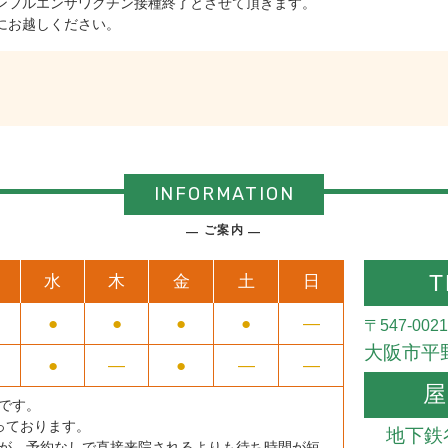
インフルエンザワクチン接種終了とさせて頂きます。
にお越しください。
INFORMATION
ご案内
T
水
木
金
土
日
●
●
●
●
―
〒547-0021
大阪市平野
●
―
●
―
―
屋
です。
なっております。
地下鉄
が、予約なしで直接来院されるよりも待ち時間が短