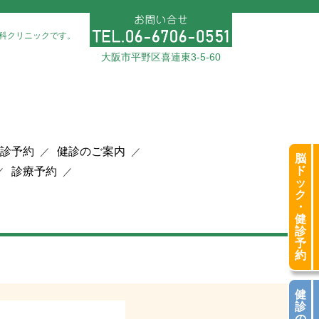
科クリニックです。
大阪市平野区喜連東3-5-60
診予約
健診のご案内
脳
ド
診療予約
ッ
ク
・
健
診
予
約
健
診
の