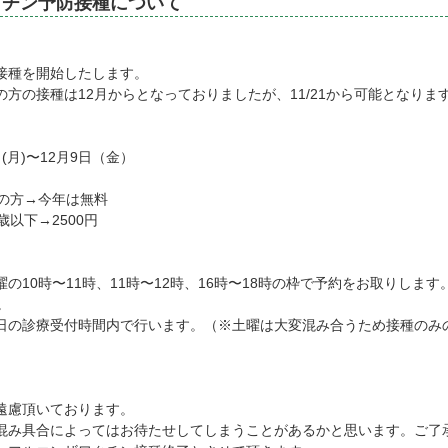
クチン予防接種について
接種を開始したします。
方の接種は12月からとなっておりましたが、11/21から可能となりま
(月)〜12月9日（金）
上の方→今年は無料
以下→2500円
、
の10時〜11時、11時〜12時、16時〜18時の枠で予約をお取りします
。
日の診療受付時間内で行います。（※土曜は大変混み合うため接種のみ
。
遠慮頂いております。
混み具合によってはお待たせしてしまうことがあるかと思います。ご了