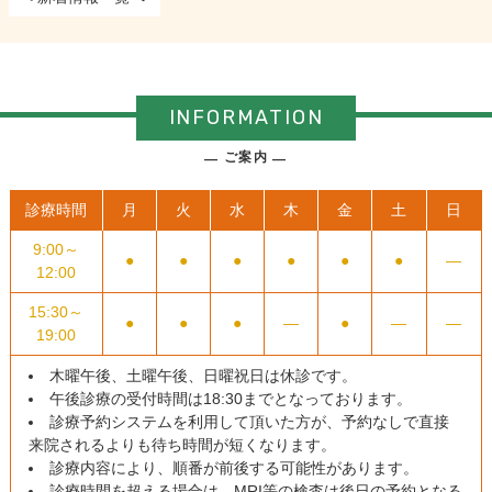
INFORMATION
ご案内
診療時間
月
火
水
木
金
土
日
9:00～
●
●
●
●
●
●
―
12:00
15:30～
●
●
●
―
●
―
―
19:00
木曜午後、土曜午後、日曜祝日は休診です。
午後診療の受付時間は18:30までとなっております。
診療予約システムを利用して頂いた方が、予約なしで直接
来院されるよりも待ち時間が短くなります。
診療内容により、順番が前後する可能性があります。
診療時間を超える場合は、MRI等の検査は後日の予約となる