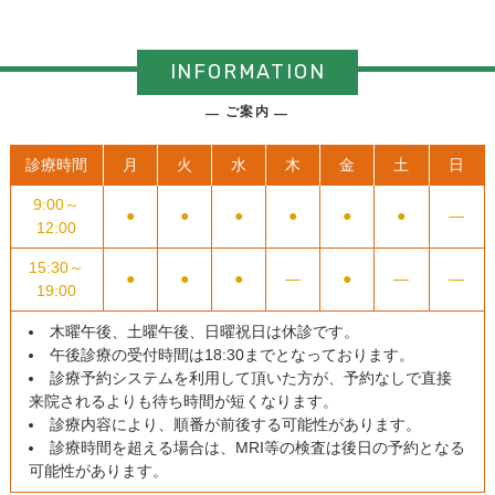
INFORMATION
ご案内
診療時間
月
火
水
木
金
土
日
9:00～
●
●
●
●
●
●
―
12:00
15:30～
●
●
●
―
●
―
―
19:00
木曜午後、土曜午後、日曜祝日は休診です。
午後診療の受付時間は18:30までとなっております。
診療予約システムを利用して頂いた方が、予約なしで直接
来院されるよりも待ち時間が短くなります。
診療内容により、順番が前後する可能性があります。
診療時間を超える場合は、MRI等の検査は後日の予約となる
可能性があります。