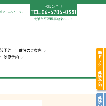
科クリニックです。
大阪市平野区喜連東3-5-60
診予約
健診のご案内
脳
ド
診療予約
ッ
ク
・
健
診
予
約
健
診
の