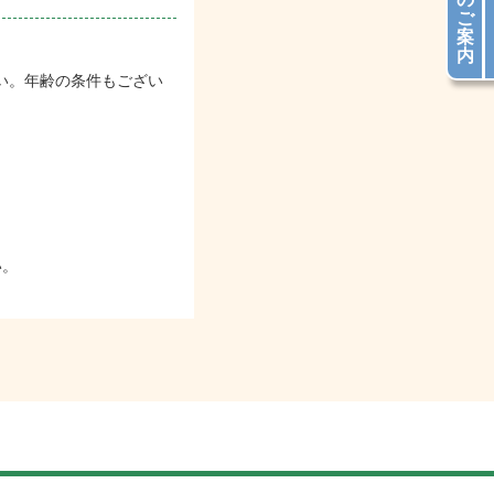
ご
案
内
い。年齢の条件もござい
い。