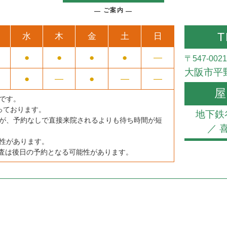
ご案内
T
水
木
金
土
日
●
●
●
●
―
〒547-0021
大阪市平野
●
―
●
―
―
屋
です。
なっております。
地下鉄
が、予約なしで直接来院されるよりも待ち時間が短
／ 
性があります。
検査は後日の予約となる可能性があります。