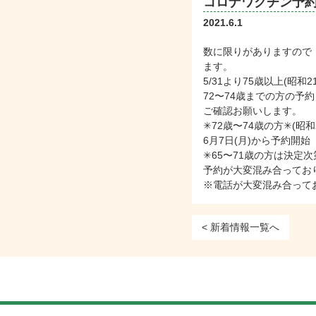
コロナワクチン予
2021.6.1
数に限りがありますので
ます。
5/31より75歳以上(昭
72〜74歳までの方の予
ご確認お願いします。
✳︎72歳〜74歳の方✳︎(
6月7日(月)から予約開始
✳︎65〜71歳の方は決
予約が大変混み合っており
※電話が大変混み合って
< 新着情報一覧へ