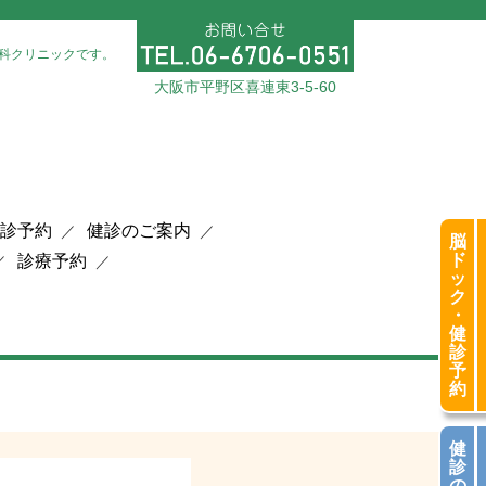
科クリニックです。
大阪市平野区喜連東3-5-60
診予約
健診のご案内
脳
ド
診療予約
ッ
ク
・
健
診
予
約
健
診
の