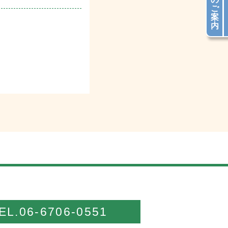
ご
案
内
EL.06-6706-0551