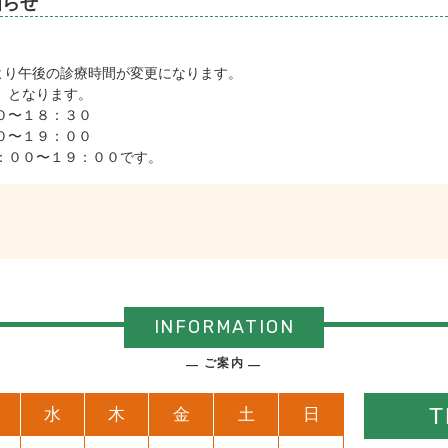
知らせ
)より午後の診療時間が変更になります。
 となります。
〜１８：３０
０〜１９：００
：００〜１９：００です。
INFORMATION
ご案内
T
水
木
金
土
日