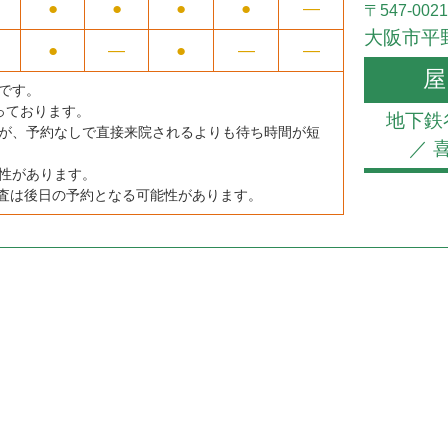
●
●
●
●
―
〒547-0021
大阪市平野
●
―
●
―
―
屋
です。
なっております。
地下鉄
が、予約なしで直接来院されるよりも待ち時間が短
／ 
性があります。
検査は後日の予約となる可能性があります。